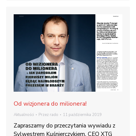
Od wizjonera do milionera!
Aktualności
Przez
rado
11 października 2019
Zapraszamy do przeczytania wywiadu z
Sylwestrem Kuśnierczykiem, CEO XTG