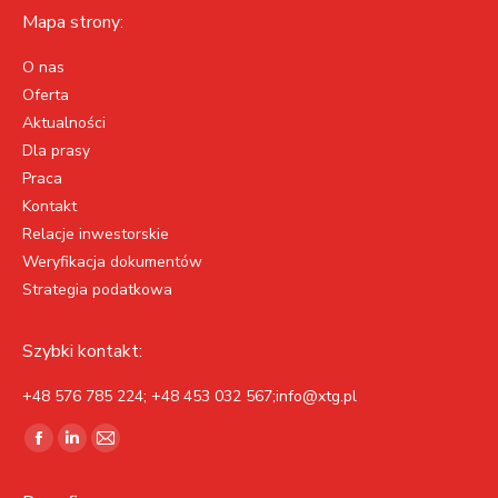
Mapa strony:
O nas
Oferta
Aktualności
Dla prasy
Praca
Kontakt
Relacje inwestorskie
Weryfikacja dokumentów
Strategia podatkowa
Szybki kontakt:
+48 576 785 224; +48 453 032 567;info@xtg.pl
Znajdź nas na:
Facebook
Linkedin
Mail
page
page
page