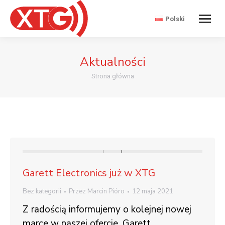
Polski
Aktualności
Jesteś tutaj:
Strona główna
Garett Electronics już w XTG
Bez kategorii
Przez
Marcin Pióro
12 maja 2021
Z radością informujemy o kolejnej nowej
marce w naszej ofercie. Garett