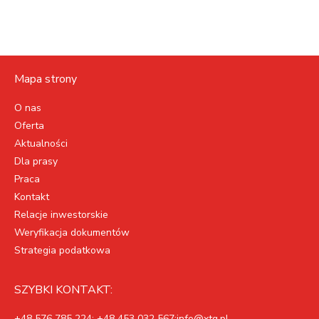
Mapa strony
O nas
Oferta
Aktualności
Dla prasy
Praca
Kontakt
Relacje inwestorskie
Weryfikacja dokumentów
Strategia podatkowa
SZYBKI KONTAKT:
+48 576 785 224; +48 453 032 567;info@xtg.pl